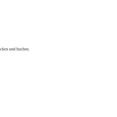
sere Leistungen
Wer wir sind
Frisch vom Feld
Gutsc
ecken und buchen.